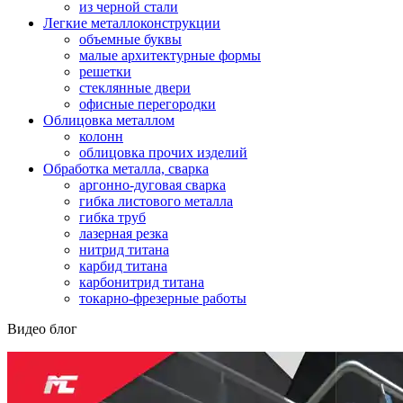
из черной стали
Легкие металлоконструкции
объемные буквы
малые архитектурные формы
решетки
стеклянные двери
офисные перегородки
Облицовка металлом
колонн
облицовка прочих изделий
Обработка металла, сварка
аргонно-дуговая сварка
гибка листового металла
гибка труб
лазерная резка
нитрид титана
карбид титана
карбонитрид титана
токарно-фрезерные работы
Видео блог