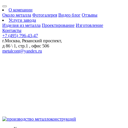
О компании
Около металла
Фотогалерея
Видео блог
Отзывы
Услуги завода
Изделия из металла
Проектирование
Изготовление
Контакты
+7 (495) 796-43-47
г.Москва, Рязанский проспект,
д 86 \ 1, стр.1 , офис 506
metalcont@yandex.ru