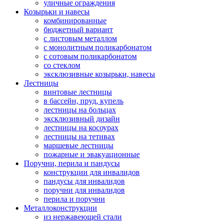
уличные ограждения
Козырьки и навесы
комбинированные
бюджетный вариант
с листовым металлом
с монолитным поликарбонатом
с сотовым поликарбонатом
со стеклом
эксклюзивные козырьки, навесы
Лестницы
винтовые лестницы
в бассейн, пруд, купель
лестницы на больцах
эксклюзивный дизайн
лестницы на косоурах
лестницы на тетивах
маршевые лестницы
пожарные и эвакуационные
Поручни, перила и пандусы
конструкции для инвалидов
пандусы для инвалидов
поручни для инвалидов
перила и поручни
Металлоконструкции
из нержавеющей стали