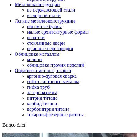
Металлоконструкции
из нержавеющей стали
из черной стали
Легкие металлоконструкции
объемные буквы
малые архитектурные формы
решетки
стеклянные двери
офисные перегородки
Облицовка металлом
колонн
облицовка прочих изделий
Обработка металла, сварка
аргонно-дуговая сварка
гибка листового металла
гибка труб
лазерная резка
нитрид титана
карбид титана
карбонитрид титана
токарно-фрезерные работы
Видео блог