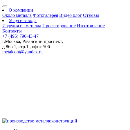
О компании
Около металла
Фотогалерея
Видео блог
Отзывы
Услуги завода
Изделия из металла
Проектирование
Изготовление
Контакты
+7 (495) 796-43-47
г.Москва, Рязанский проспект,
д 86 \ 1, стр.1 , офис 506
metalcont@yandex.ru