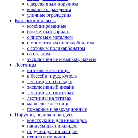
с деревянным поручнем
кованые ограждения
уличные ограждения
Козырьки и навесы
комбинированные
бюджетный вариант
с листовым металлом
с монолитным поликарбонатом
с сотовым поликарбонатом
со стеклом
эксклюзивные козырьки, навесы
Лестницы
винтовые лестницы
в бассейн, пруд, купель
лестницы на больцах
эксклюзивный дизайн
лестницы на косоурах
лестницы на тетивах
маршевые лестницы
пожарные и эвакуационные
Поручни, перила и пандусы
конструкции для инвалидов
пандусы для инвалидов
поручни для инвалидов
перила и поручни